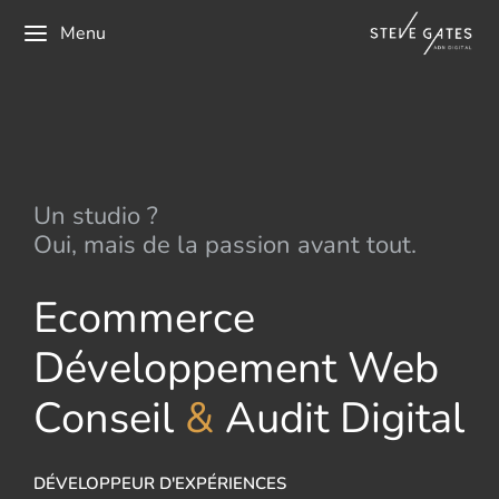
Menu
U
n
s
t
u
d
i
o
?
Oui, mais de la passion avant tout.
Ecommerce
Développement Web
Conseil
&
Audit Digital
DÉVELOPPEUR D'EXPÉRIENCES